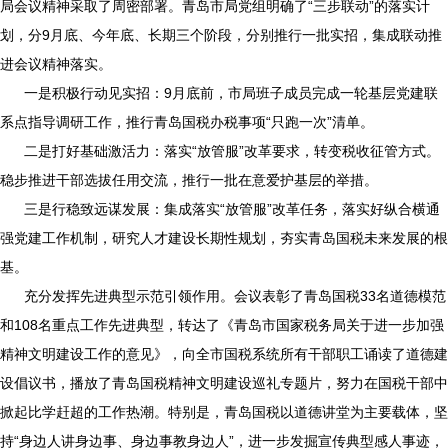
局会议精神采取了周密部署。青岛市局党组明确了“三步联动”的落实计
划，分
9
月底、今年底、长期三个阶段，分别推行一批实招，集成联动推
进会议精神落实。
一是积极行动见实招：
9
月底前，市局班子成员完成一轮基层党建联
系点指导调研工作，推行青岛国税办税事项“只跑一次”清单。
二是打好基础激活力：落实“放管服”改革要求，转变税收征管方式。
稳步推进干部选拔任用交流，推行一批在意爱护基层的举措。
三是行稳致远谋发展：集成落实“放管服”改革任务，落实好纵合横通
强党建工作机制，研究人才建设长期性规划，夯实青岛国税未来发展的根
基。
充分发挥先进典型示范引领作用。会议表彰了青岛国税
33
名道德模范
和
108
名重点工作先进典型，转达了《青岛市国家税务局关于进一步加强
精神文明建设工作的意见》，向全市国税系统所有干部职工诵读了道德建
设倡议书，播放了青岛国税精神文明建设巡礼专题片，努力在国税干部中
掀起比学赶超的工作热潮。特别是，青岛国税以道德讲堂为主要载体，坚
持“身边人讲身边事、身边事教身边人”，进一步发掘宣传典型感人事迹，